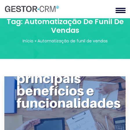
Tag:
Automatização De Funil De
Vendas
Início
»
Automatização de funil de vendas